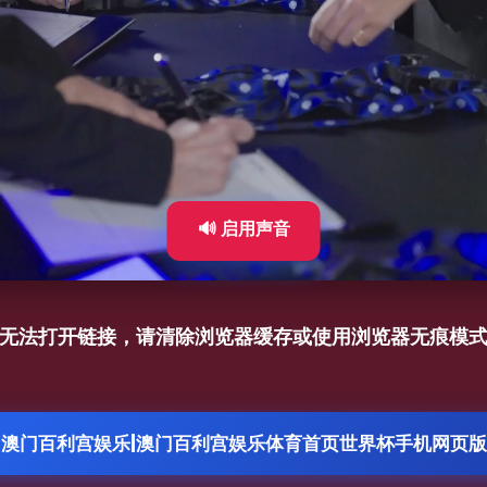
🔊 启用声音
无法打开链接，请清除浏览器缓存或使用浏览器无痕模
澳门百利宫娱乐|澳门百利宫娱乐体育首页世界杯手机网页版